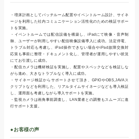
・増床計画としてパッチルーム配置やイベントルーム設計、サイネ
ージを利用した社内コミュニケーション活性化のための検証サポー
トを実施。
・イベントルームでは配信設備を構築し、iPadにて映像・音声制
御、ユーザーが利用しやすい配信映像設備導入に成功。法定停電、
トラブル対応も考慮し、iPad操作できない場合やiPad故障交換対
応策も事前に整理・ドキュメント化し、管理者が運用しやすい状況
にてお引渡しに成功。
・配信カメラは機材検証を実施し、配置やスペックなどを検証しな
がら進め、大きなトラブルなく導入に成功。
・サイネージ検証からサポートさせて頂き、GPIOやOBS,JAVAス
クリプトなどを利用した、リアルタイムサイネージなども導入検証
し、運用面も考慮しながら導入サポートを実施。
・監視カメラは画角事前調査し、LAN業者との調整もスムーズに進
行サポート支援。
●お客様の声